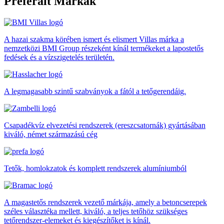
Preferált
Márkák
A hazai szakma körében ismert és elismert Villas márka a
nemzetközi BMI Group részeként kínál termékeket a lapostetős
fedések és a vízszigetelés területén.
A legmagasabb szintű szabványok a fától a tetőgerendáig.
Csapadékvíz elvezetési rendszerek (ereszcsatornák) gyártásában
kiváló, német származású cég
Tetők, homlokzatok és komplett rendszerek alumíniumból
A magastetős rendszerek vezető márkája, amely a betoncserepek
széles választéka mellett, kiváló, a teljes tetőhöz szükséges
tetőrendszer-elemeket és kiegészítőket is kínál.