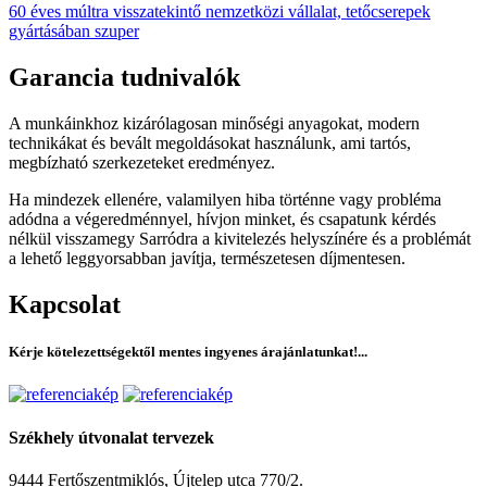
60 éves múltra visszatekintő nemzetközi vállalat, tetőcserepek
gyártásában szuper
Garancia
tudnivalók
A munkáinkhoz kizárólagosan minőségi anyagokat, modern
technikákat és bevált megoldásokat használunk, ami tartós,
megbízható szerkezeteket eredményez.
Ha mindezek ellenére, valamilyen hiba történne vagy probléma
adódna a végeredménnyel, hívjon minket, és csapatunk kérdés
nélkül visszamegy Sarródra a kivitelezés helyszínére és a problémát
a lehető leggyorsabban javítja, természetesen díjmentesen.
Kapcsolat
Kérje kötelezettségektől mentes ingyenes árajánlatunkat!...
Székhely
útvonalat tervezek
9444 Fertőszentmiklós, Újtelep utca 770/2.