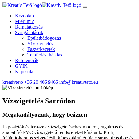
Kezdőlap
Miért mi?
Bemutatkozás
Szolgáltatások
Épületbádogozás
Vízszigetelés
Faszerkezetek
Tetőfedés, héjalás
Referenciák
GYIK
Kapcsolat
kreativteto
+36 20 406 9466
info@kreativteto.eu
Vízszigetelés
Sarródon
Megakadályozzuk, hogy beázzon
Lapostetők és teraszok vízszigeteléséhez modern, rugalmas és
strapabíró PVC vízszigetelő rendszereket kínálunk. Profi,
felületfolytonos szigetelésünk hozzájárul épülete strapabírásához és