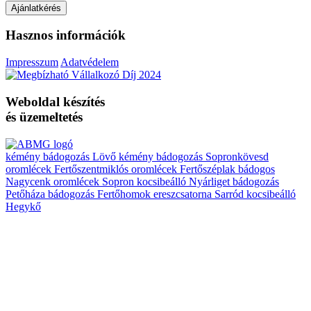
Ajánlatkérés
Hasznos információk
Impresszum
Adatvédelem
Weboldal készítés
és üzemeltetés
kémény bádogozás Lövő
kémény bádogozás Sopronkövesd
oromlécek Fertőszentmiklós
oromlécek Fertőszéplak
bádogos
Nagycenk
oromlécek Sopron
kocsibeálló Nyárliget
bádogozás
Petőháza
bádogozás Fertőhomok
ereszcsatorna Sarród
kocsibeálló
Hegykő