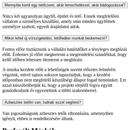
Mennyibe kerül egy tetőcsere, akár lemezfedéssel, akár bádogozással?
Nincs két ugyanolyan ügyfél, épület és tető. Ennek megfelelően
vállalom a személyes kiszállást, amely után minden ügyfélnek
személyre szabott, egyedi árajánlatot adok.
Mikor lehet új vízszigetelési, tetőfedési munkát beütemezni?
Fontos előre tisztáznunk a vállalási határidőket a tényleges megbízás
előtt. Érdemes jó előre megkeresni a megrendelési szándékkal, hogy
kellő időben lehessen ütemezni a megbízást.
A munka kezdete előtt a lehetőségek szerint előzetes felmérést
végzünk, mivel sajnos sokszor tapasztaljuk, hogy a kezdési
időpontban nem megfelelő készültségi állapot fogad bennünket. Ezt
azzal küszöbölhetjük ki, hogy a projekt elejétől fogva együtt
gondolkodunk és egyeztetünk a többi szakemberrel.
Azbesztes tetőm van, tudnak ezzel segíteni?
Van jogosultságunk azbesztes tetők elbontására, amennyiben
igényli, ebben is rendelkezésére állunk.