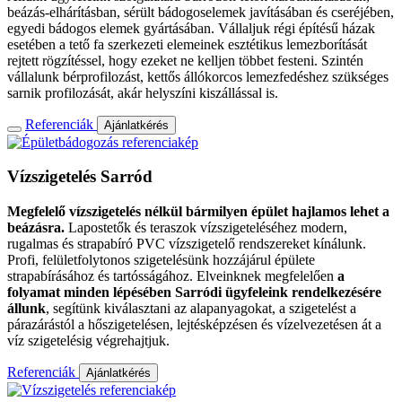
beázás-elhárításban, sérült bádogoselemek javításában és cseréjében,
egyedi bádogos elemek gyártásában. Vállaljuk régi építésű házak
esetében a tető fa szerkezeti elemeinek esztétikus lemezborítását
rejtett rögzítéssel, hogy ezeket ne kelljen többet festeni. Szintén
vállalunk bérprofilozást, kettős állókorcos lemezfedéshez szükséges
sarnik profilozását, akár helyszíni kiszállással is.
Referenciák
Ajánlatkérés
Vízszigetelés
Sarród
Megfelelő vízszigetelés nélkül bármilyen épület hajlamos lehet a
beázásra.
Lapostetők és teraszok vízszigeteléséhez modern,
rugalmas és strapabíró PVC vízszigetelő rendszereket kínálunk.
Profi, felületfolytonos szigetelésünk hozzájárul épülete
strapabírásához és tartósságához. Elveinknek megfelelően
a
folyamat minden lépésében Sarródi ügyfeleink rendelkezésére
állunk
, segítünk kiválasztani az alapanyagokat, a szigetelést a
párazárástól a hőszigetelésen, lejtésképzésen és vízelvezetésen át a
víz szigetelésig végrehajtjuk.
Referenciák
Ajánlatkérés