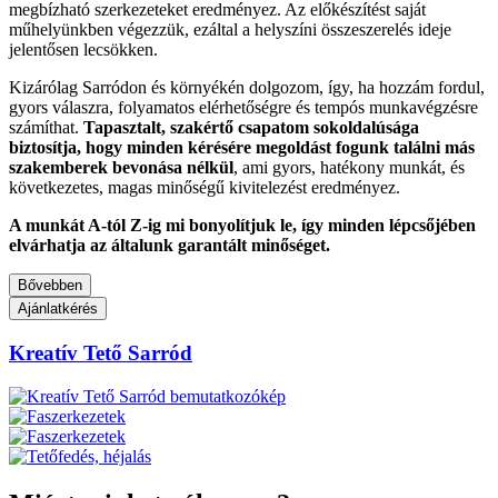
megbízható szerkezeteket eredményez. Az előkészítést saját
műhelyünkben végezzük, ezáltal a helyszíni összeszerelés ideje
jelentősen lecsökken.
Kizárólag Sarródon és környékén dolgozom, így, ha hozzám fordul,
gyors válaszra, folyamatos elérhetőségre és tempós munkavégzésre
számíthat.
Tapasztalt, szakértő csapatom sokoldalúsága
biztosítja, hogy minden kérésére megoldást fogunk találni más
szakemberek bevonása nélkül
, ami gyors, hatékony munkát, és
következetes, magas minőségű kivitelezést eredményez.
A munkát A-tól Z-ig mi bonyolítjuk le, így minden lépcsőjében
elvárhatja az általunk garantált minőséget.
Bővebben
Ajánlatkérés
Kreatív Tető
Sarród