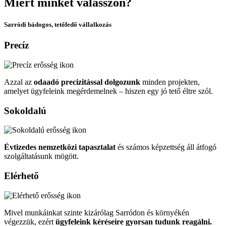
Miért minket
válasszon?
Sarródi bádogos, tetőfedő vállalkozás
Precíz
Azzal az
odaadó precizitással dolgozunk
minden projekten,
amelyet ügyfeleink megérdemelnek – hiszen egy jó tető éltre szól.
Sokoldalú
Évtizedes nemzetközi tapasztalat
és számos képzettség áll átfogó
szolgáltatásunk mögött.
Elérhető
Mivel munkáinkat szinte kizárólag Sarródon és környékén
végezzük, ezért
ügyfeleink kéréseire gyorsan tudunk reagálni.