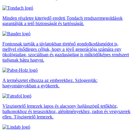
Minden részletre kiterjedő eredeti Tondach rendszermegoldások
garantálják a tető biztonságát és tartósságát.
Fontosnak tartják a távlatokban történő gondolkodásmódot is,
mellyel elsődleges céljuk, hogy a jövő generációja számára egy
ökológiailag, szociálisan és gazdaságilag is működőképes rendszert
tudjanak hátra hagyni.
A természetet elhozza az emberekhez. Szlogenjük:
hagyományokban a gyökerek.
Vízszigetelő lemezek lapos és alacsony hajlásszögű tetőkhöz,
balkonokhoz és teraszokhoz, alépítményekhez, radon és vegyszerek
ellen. Tószigetelő lemezek.