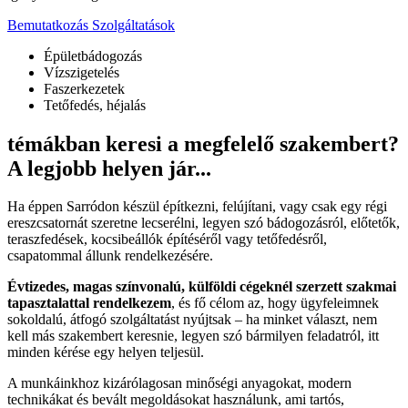
Bemutatkozás
Szolgáltatások
Épületbádogozás
Vízszigetelés
Faszerkezetek
Tetőfedés, héjalás
témákban keresi a megfelelő szakembert?
A legjobb helyen jár...
Ha éppen Sarródon készül építkezni, felújítani, vagy csak egy régi
ereszcsatornát szeretne lecserélni, legyen szó bádogozásról, előtetők,
teraszfedések, kocsibeállók építéséről vagy tetőfedésről,
csapatommal állunk rendelkezésére.
Évtizedes, magas színvonalú, külföldi cégeknél szerzett szakmai
tapasztalattal rendelkezem
, és fő célom az, hogy ügyfeleimnek
sokoldalú, átfogó szolgáltatást nyújtsak – ha minket választ, nem
kell más szakembert keresnie, legyen szó bármilyen feladatról, itt
minden kérése egy helyen teljesül.
A munkáinkhoz kizárólagosan minőségi anyagokat, modern
technikákat és bevált megoldásokat használunk, ami tartós,