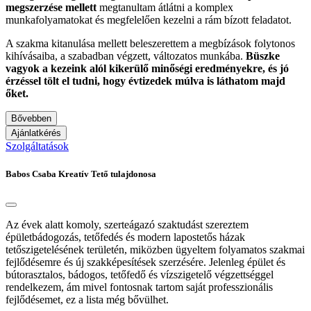
megszerzése mellett
megtanultam átlátni a komplex
munkafolyamatokat és megfelelően kezelni a rám bízott feladatot.
A szakma kitanulása mellett beleszerettem a megbízások folytonos
kihívásaiba, a szabadban végzett, változatos munkába.
Büszke
vagyok a kezeink alól kikerülő minőségi eredményekre, és jó
érzéssel tölt el tudni, hogy évtizedek múlva is láthatom majd
őket.
Bővebben
Ajánlatkérés
Szolgáltatások
Babos Csaba
Kreatív Tető tulajdonosa
Az évek alatt komoly, szerteágazó szaktudást szereztem
épületbádogozás, tetőfedés és modern lapostetős házak
tetőszigetelésének területén, miközben ügyeltem folyamatos szakmai
fejlődésemre és új szakképesítések szerzésére. Jelenleg épület és
bútorasztalos, bádogos, tetőfedő és vízszigetelő végzettséggel
rendelkezem, ám mivel fontosnak tartom saját professzionális
fejlődésemet, ez a lista még bővülhet.