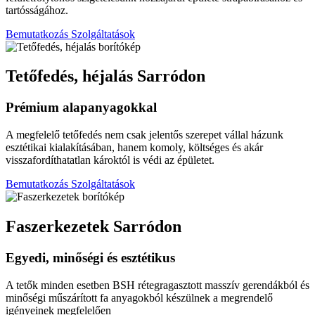
tartósságához.
Bemutatkozás
Szolgáltatások
Tetőfedés, héjalás
Sarródon
Prémium alapanyagokkal
A megfelelő tetőfedés nem csak jelentős szerepet vállal házunk
esztétikai kialakításában, hanem komoly, költséges és akár
visszafordíthatatlan károktól is védi az épületet.
Bemutatkozás
Szolgáltatások
Faszerkezetek
Sarródon
Egyedi, minőségi és esztétikus
A tetők minden esetben BSH rétegragasztott masszív gerendákból és
minőségi műszárított fa anyagokból készülnek a megrendelő
igényeinek megfelelően