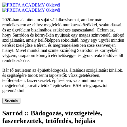
2020-ban alapítottam saját vállalkozásomat, amikor már
rendelkeztem az ehhez megfelelő munkaeszközökkel, szaktudással,
és az ügyfeleim bizalmához szükséges tapasztalattal. Célom az,
hogy Sarródon és környékén nyújtsak egy magas színvonalú, átfogó
szolgáltatást, amely kellőképpen sokoldalú, hogy egy ügyfél minden
kérését kielégítse a téren, és megrendelésekben sose szenvedjen
hiányt. Mivel munkáimat szinte kizárólag Sarródon és környékén
végzem, csapatom könnyű elérhetőséggel és gyors reakcióidővel áll
rendelkezésére.
Bár fő területem az épületbádogozás, általános szolgáltatást kínálok,
és segítségére tudok lenni lapostetők vízszigetelésében,
tetőfedésben, faszerkezetek építésében, valamint modern
megjelenésű „kreatív tetők” építésében BSH rétegragasztott
gerendákból.
Bezárás
Sarród :: Bádogozás, vízszigetelés,
faszerkezetek, tetőfedés, héjalás