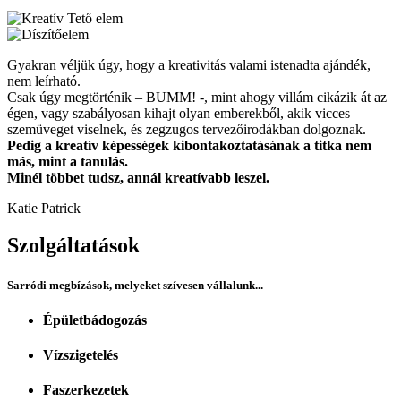
Gyakran véljük úgy, hogy a kreativitás valami istenadta ajándék,
nem leírható.
Csak úgy megtörténik – BUMM! -, mint ahogy villám cikázik át az
égen, vagy szabályosan kihajt olyan emberekből, akik vicces
szemüveget viselnek, és zegzugos tervezőirodákban dolgoznak.
Pedig a kreatív képességek kibontakoztatásának a titka nem
más, mint a tanulás.
Minél többet tudsz, annál kreatívabb leszel.
Katie Patrick
Szolgáltatások
Sarródi megbízások, melyeket szívesen vállalunk...
Épületbádogozás
Vízszigetelés
Faszerkezetek