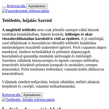
Referenciák
Ajánlatkérés
Tetőfedés, héjalás
Sarród
A megfelelő tetőfedés
nem csak jelentős szerepet vállal házunk
esztétikai kialakításában, hanem komoly,
költséges és akár
visszafordíthatatlan károktól is védi az épületet.
A jó minőségű,
zord időjárásnak is hosszútávon ellenálló tetőfedés kialakítása
mindenképpen hozzáértő szakembert igényel. Profi csapatom alapos
munkával, modern technikákkal és prémium alapanyagok
használatával garantálja munkánk tartósságát és minőségét.
Sarródon vállalunk betoncserepes és égetett cserepes tetőfedést,
lemezfedés készítését prémium kompakt és moduláris cserepes
lemezekkel, Prefa kiselemes fedésekkel, valamint kettős állókorcos
lemezfedéssel.
Vállalunk emellett tetőjavítást, beázás elhárítást, tetőtéri ablakok
beépítését és cseréjét, valamint tetőkarbantartást.
Referenciák
Ajánlatkérés