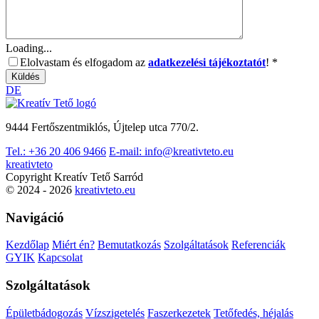
Loading...
Elolvastam és elfogadom az
adatkezelési tájékoztatót
!
*
DE
9444 Fertőszentmiklós, Újtelep utca 770/2.
Tel.:
+36 20 406 9466
E-mail:
info@kreativteto.eu
kreativteto
Copyright Kreatív Tető Sarród
© 2024 - 2026
kreativteto.eu
Navigáció
Kezdőlap
Miért én?
Bemutatkozás
Szolgáltatások
Referenciák
GYIK
Kapcsolat
Szolgáltatások
Épületbádogozás
Vízszigetelés
Faszerkezetek
Tetőfedés, héjalás