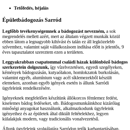
Tetőfedés, héjalás
Épületbádogozás
Sarród
Legfőbb tevékenységemnek a bádogozást nevezném,
a sok
megrendelés mellett azért, mert az általam végzett munkák közül
ebben látom a legnagyobb kihívást és talán ez áll legközelebb
szívemhez, valamint saját vállalkozásom indítása előtt is jelentős, 9
éves tapasztalatot szereztem ezen a területen.
Leggyakrabban csapatommal családi házak különböző bádogos
szerkezetein dolgozunk,
így vízelvezetésen, egyedi szegélyeken,
kémények bádogozásán, kutyaólakon, homlokzatok burkolásán,
valamint egyéb, alumínium vagy acél síklemezekből készült
elemeken, azonban egyéb igények esetén is állunk Sarródi
ügyfeleink rendelkezésére.
Igényeknek megfelelően készítünk állókorcos fémlemez fedést,
kiselemes bádog fedéseket, stb. Bádogosmunkáinkhoz kizárólag
minőségi anyagokat használunk, alkalmazkodunk ügyfeleink
igényeihez és az épületek által diktált feltételekhez, legyen
külalakjuk modern, vagy tradicionális vonalvezetésű.
Állunk ügyfeleink szolgálatára Sarródon tetők karbantartásában,