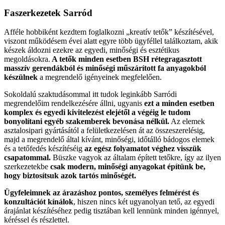
Faszerkezetek
Sarród
Afféle hobbiként kezdtem foglalkozni „kreatív tetők” készítésével,
viszont működésem évei alatt egyre több ügyféllel találkoztam, akik
készek áldozni ezekre az egyedi, minőségi és esztétikus
megoldásokra.
A tetők minden esetben BSH rétegragasztott
masszív gerendákból és minőségi műszárított fa anyagokból
készülnek
a megrendelő igényeinek megfelelően.
Sokoldalú szaktudásommal itt tudok leginkább Sarródi
megrendelőim rendelkezésére állni, ugyanis
ezt a minden esetben
komplex és egyedi kivitelezést elejétől a végéig le tudom
bonyolítani egyéb szakemberek bevonása nélkül.
Az elemek
asztalosipari gyártásától a felületkezelésen át az összeszerelésig,
majd a megrendelő által kívánt, minőségi, időtálló bádogos elemek
és a tetőfedés készítéséig
az egész folyamatot véghez visszük
csapatommal.
Büszke vagyok az általam épített tetőkre, így az ilyen
szerkezetekbe
csak modern, minőségi anyagokat építünk be,
hogy biztosítsuk azok tartós minőségét.
Ügyfeleimnek az árazáshoz pontos, személyes felmérést és
konzultációt kínálok
, hiszen nincs két ugyanolyan tető, az egyedi
árajánlat készítéséhez pedig tisztában kell lennünk minden igénnyel,
kéréssel és részlettel.